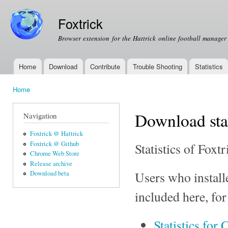
Ski
mai
Foxtrick
con
Browser extension for the Hattrick online football manage
Home
Download
Contribute
Trouble Shooting
Statistics
Main menu
Home
You are here
Download stat
Navigation
Foxtrick @ Hattrick
Foxtrick @ Github
Statistics of Fox
Chrome Web Store
Release archive
Users who install
Download beta
included here, fo
Statistics for